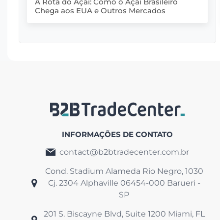
A Rota do Açaí: Como o Açaí Brasileiro
Chega aos EUA e Outros Mercados
O B2B TradeCenter esclarece que não
INFORMAÇÕES DE CONTATO
oferecemos emprego para obtenção de
renda extra, empacotamento e/ou
contact@b2btradecenter.com.br
financeiros.
Cond. Stadium Alameda Rio Negro, 1030
Somos um serviço de consultoria
Cj. 2304
Alphaville 06454-000 Barueri -
internacional especializada em suporte
SP
regulatório para a FDA.
201 S. Biscayne Blvd, Suite 1200 Miami,
FL