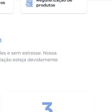
Regularização de
tos
produtos
o
es e sem estresse. Nossa
talação esteja devidamente
3