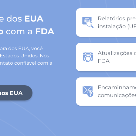
te dos
EUA
Relatórios pre
instalação (UFI
o
com a
FDA
fora dos EUA, você
Atualizações 
Estados Unidos. Nós
FDA
tato confiável com a
Encaminhamen
nos EUA
comunicaçõe