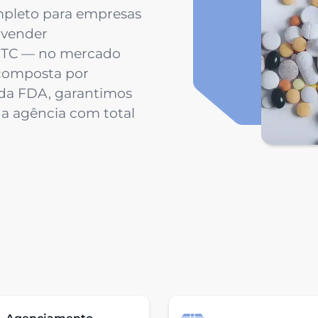
mpleto para empresas
 vender
OTC — no mercado
composta por
s da FDA, garantimos
da agência com total