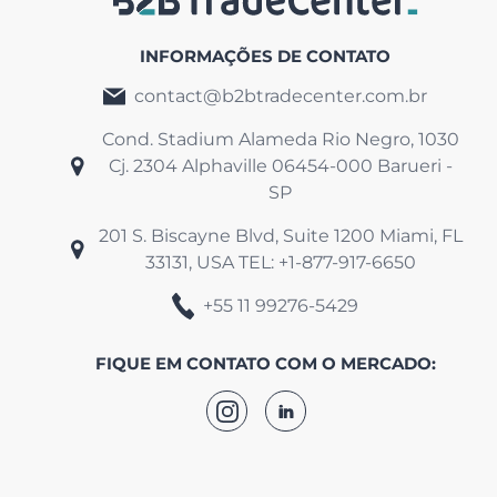
O B2B TradeCenter esclarece que não
INFORMAÇÕES DE CONTATO
oferecemos emprego para obtenção de
renda extra, empacotamento e/ou
contact@b2btradecenter.com.br
financeiros.
Cond. Stadium Alameda Rio Negro, 1030
Somos um serviço de consultoria
Cj. 2304
Alphaville 06454-000 Barueri -
internacional especializada em suporte
SP
regulatório para a FDA.
201 S. Biscayne Blvd, Suite 1200 Miami,
FL
33131, USA TEL: +1-877-917-6650
Olá! 👋!
Podemos te ajudar?
+55 11 99276-5429
FIQUE EM CONTATO COM O MERCADO:
Preencha os dados abaixo: